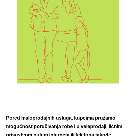
Pored maloprodajnih usluga, kupcima pružamo
mogućnost poručivanja robe i u veleprodaji, ličnim
prisustvom,putem interneta ili telefona,takođe