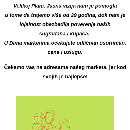
Velikoj Plani. Jasna vizija nam je pomogla
u tome da trajemo više od 29 godina, dok nam je
lojalnost obezbedila poverenje naših
sugrađana i kupaca.
U Dima marketima očekujete odličnan osortiman,
cene i uslugu.
Čekamo Vas na adresama našeg marketa, jer kod
svojih je najlepše!