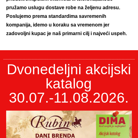
pružamo uslugu dostave robe na željenu adresu.
Poslujemo prema standardima savremenih
kompanija, idemo u koraku sa vremenom jer
zadovoljni kupac je naš primarni cilj i najveći uspeh.
Dvonedeljni akcijski
katalog
30.07.-11.08.2026.